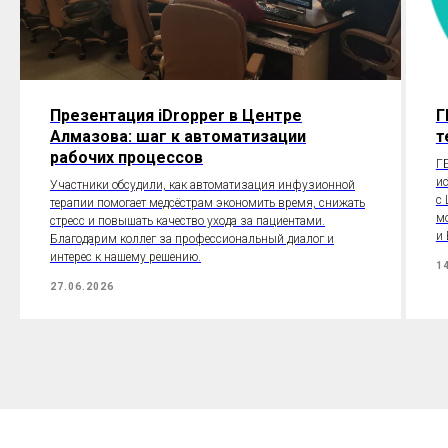
Презентация iDropper в Центре
Г
Алмазова: шаг к автоматизации
т
рабочих процессов
Г
и
Участники обсудили, как автоматизация инфузионной
с
терапии помогает медсёстрам экономить время, снижать
мо
стресс и повышать качество ухода за пациентами.
и 
Благодарим коллег за профессиональный диалог и
интерес к нашему решению.
1
27.06.2026